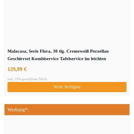
Malacasa, Serie Flora, 30 tlg. Cremeweiß Porzellan
Geschirrset Kombiservice Tafelservice im leichten
Kurveform Design mit je 6 Kaffeetassen, 6 Untertassen, 6
129,99 €
Dessertteller, 6 Suppenteller und 6 Flachteller
inkl. 19% gesetzlicher MwSt.
Nicht Verfügbar
Werbung*: