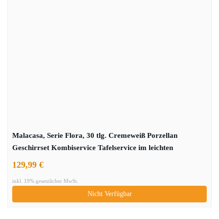
Malacasa, Serie Flora, 30 tlg. Cremeweiß Porzellan
Geschirrset Kombiservice Tafelservice im leichten
Kurveform Design mit je 6 Kaffeetassen, 6 Untertassen, 6
129,99 €
Dessertteller, 6 Suppenteller und 6 Flachteller
inkl. 19% gesetzlicher MwSt.
Nicht Verfügbar