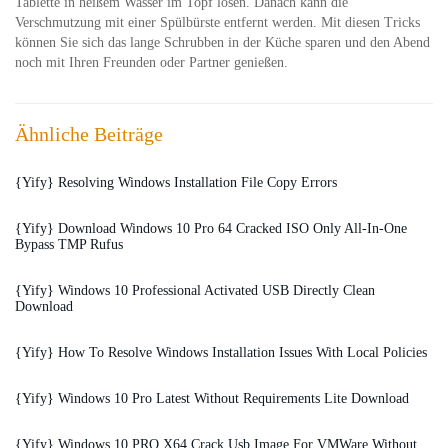
Tablette in heißem Wasser im Topf lösen. Danach kann die
Verschmutzung mit einer Spülbürste entfernt werden. Mit diesen Tricks
können Sie sich das lange Schrubben in der Küche sparen und den Abend
noch mit Ihren Freunden oder Partner genießen.
Ähnliche Beiträge
{Yify} Resolving Windows Installation File Copy Errors
{Yify} Download Windows 10 Pro 64 Cracked ISO Only All-In-One
Bypass TMP Rufus
{Yify} Windows 10 Professional Activated USB Directly Clean
Download
{Yify} How To Resolve Windows Installation Issues With Local Policies
{Yify} Windows 10 Pro Latest Without Requirements Lite Download
{Yify} Windows 10 PRO X64 Crack Usb Image For VMWare Without