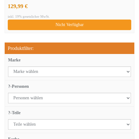
Kurveform Design mit je 6 Kaffeetassen, 6 Untertassen, 6
129,99 €
Dessertteller, 6 Suppenteller und 6 Flachteller
inkl. 19% gesetzlicher MwSt.
Nicht Verfügbar
Produktfilter:
Marke
?-Personen
?-Teile