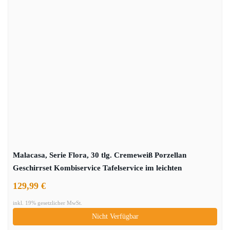
Malacasa, Serie Flora, 30 tlg. Cremeweiß Porzellan
Geschirrset Kombiservice Tafelservice im leichten
Kurveform Design mit je 6 Kaffeetassen, 6 Untertassen, 6
129,99 €
Dessertteller, 6 Suppenteller und 6 Flachteller
inkl. 19% gesetzlicher MwSt.
Nicht Verfügbar