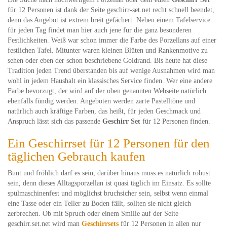
für 12 Personen ist dank der Seite geschirr-set.net recht schnell beendet,
denn das Angebot ist extrem breit gefächert. Neben einem Tafelservice
für jeden Tag findet man hier auch jene für die ganz besonderen
Festlichkeiten. Weiß war schon immer die Farbe des Porzellans auf einer
festlichen Tafel. Mitunter waren kleinen Blüten und Rankenmotive zu
sehen oder eben der schon beschriebene Goldrand. Bis heute hat diese
Tradition jeden Trend überstanden bis auf wenige Ausnahmen wird man
wohl in jedem Haushalt ein klassisches Service finden. Wer eine andere
Farbe bevorzugt, der wird auf der oben genannten Webseite natürlich
ebenfalls fündig werden. Angeboten werden zarte Pastelltöne und
natürlich auch kräftige Farben, das heißt, für jeden Geschmack und
Anspruch lässt sich das passende
Geschirr Set
für 12 Personen finden.
Ein Geschirrset für 12 Personen für den
täglichen Gebrauch kaufen
Bunt und fröhlich darf es sein, darüber hinaus muss es natürlich robust
sein, denn dieses Alltagsporzellan ist quasi täglich im Einsatz. Es sollte
spülmaschinenfest und möglichst bruchsicher sein, selbst wenn einmal
eine Tasse oder ein Teller zu Boden fällt, sollten sie nicht gleich
zerbrechen. Ob mit Spruch oder einem Smilie auf der Seite
geschirr.set.net wird man
Geschirrsets
für 12 Personen in allen nur