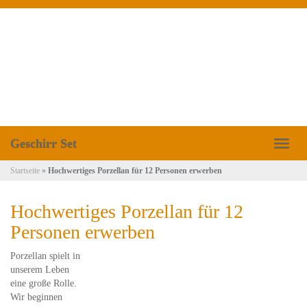
Skip
to
main
content
Geschirr Set
Toggl
naviga
Startseite
»
Hochwertiges Porzellan für 12 Personen erwerben
Hochwertiges Porzellan für 12
Personen erwerben
Porzellan spielt in
unserem Leben
eine große Rolle.
Wir beginnen