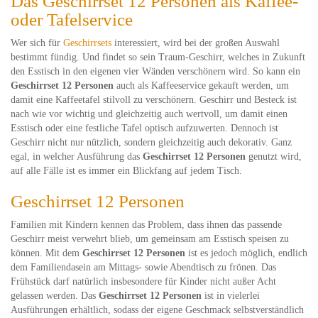
Das Geschirrset 12 Personen als Kaffee-
oder Tafelservice
Wer sich für
Geschirrsets
interessiert, wird bei der großen Auswahl
bestimmt fündig. Und findet so sein Traum-Geschirr, welches in Zukunft
den Esstisch in den eigenen vier Wänden verschönern wird. So kann ein
Geschirrset 12 Personen
auch als Kaffeeservice gekauft werden, um
damit eine Kaffeetafel stilvoll zu verschönern. Geschirr und Besteck ist
nach wie vor wichtig und gleichzeitig auch wertvoll, um damit einen
Esstisch oder eine festliche Tafel optisch aufzuwerten. Dennoch ist
Geschirr nicht nur nützlich, sondern gleichzeitig auch dekorativ. Ganz
egal, in welcher Ausführung das
Geschirrset 12 Personen
genutzt wird,
auf alle Fälle ist es immer ein Blickfang auf jedem Tisch.
Geschirrset 12 Personen
Familien mit Kindern kennen das Problem, dass ihnen das passende
Geschirr meist verwehrt blieb, um gemeinsam am Esstisch speisen zu
können. Mit dem
Geschirrset 12 Personen
ist es jedoch möglich, endlich
dem Familiendasein am Mittags- sowie Abendtisch zu frönen. Das
Frühstück darf natürlich insbesondere für Kinder nicht außer Acht
gelassen werden. Das
Geschirrset 12 Personen
ist in vielerlei
Ausführungen erhältlich, sodass der eigene Geschmack selbstverständlich