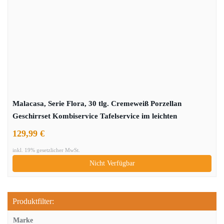
Malacasa, Serie Flora, 30 tlg. Cremeweiß Porzellan
Geschirrset Kombiservice Tafelservice im leichten
Kurveform Design mit je 6 Kaffeetassen, 6 Untertassen, 6
129,99 €
Dessertteller, 6 Suppenteller und 6 Flachteller
inkl. 19% gesetzlicher MwSt.
Nicht Verfügbar
Produktfilter:
Marke