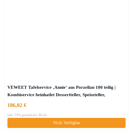
VEWEET Tafelservice ‚Annie‘ aus Porzellan 100 teilig |
Kombiservice beinhatlet Dessertteller, Speiseteller,
Suppenteller, Müslischalen, Kaffeebecher, Kaffeetassen Set,
186,02 €
Eierbecher, Milch- und Zuckerset
inkl. 19% gesetzlicher MwSt.
Nicht Verfügbar