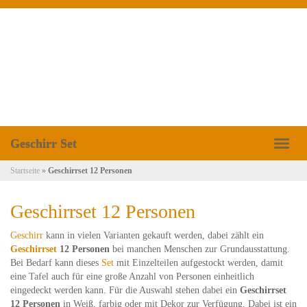
Skip
to
main
content
Geschirr Set
Toggl
naviga
Startseite
»
Geschirrset 12 Personen
Geschirrset 12 Personen
Geschirr
kann in vielen Varianten gekauft werden, dabei zählt ein
Geschirrset
12 Personen
bei manchen Menschen zur Grundausstattung.
Bei Bedarf kann dieses
Set
mit Einzelteilen aufgestockt werden, damit
eine Tafel auch für eine große Anzahl von Personen einheitlich
eingedeckt werden kann. Für die Auswahl stehen dabei ein
Geschirrset
12 Personen
in Weiß, farbig oder mit Dekor zur Verfügung. Dabei ist ein