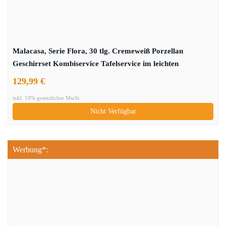
Malacasa, Serie Flora, 30 tlg. Cremeweiß Porzellan
Geschirrset Kombiservice Tafelservice im leichten
Kurveform Design mit je 6 Kaffeetassen, 6 Untertassen, 6
129,99 €
Dessertteller, 6 Suppenteller und 6 Flachteller
inkl. 19% gesetzlicher MwSt.
Nicht Verfügbar
Werbung*: