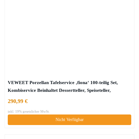
VEWEET Porzellan Tafelservice ‚fiona‘ 100-teilig Set,
Kombiservice Beinhaltet Dessertteller, Speiseteller,
Suppenteller, Müslischalen, Kaffeebecher, Kaffeetassen Set,
290,99 €
Eierbecher, Milch- und Zuckerset
inkl. 19% gesetzlicher MwSt.
Nicht Verfügbar