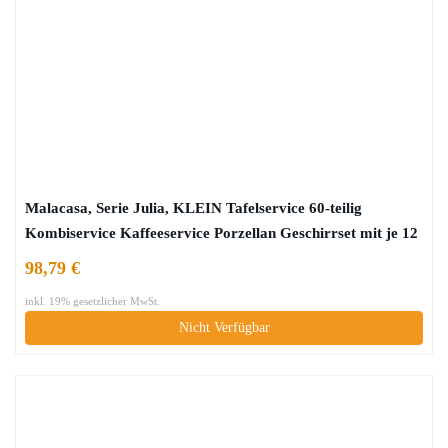
Malacasa, Serie Julia, KLEIN Tafelservice 60-teilig
Kombiservice Kaffeeservice Porzellan Geschirrset mit je 12
Kaffeetassen, 12 Untertassen, 12 Dessertteller, 12
98,79 €
Suppenteller und 12 Speiseteller für 12 Person
inkl. 19% gesetzlicher MwSt.
Nicht Verfügbar