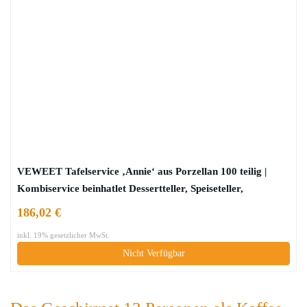
VEWEET Tafelservice ‚Annie‘ aus Porzellan 100 teilig |
Kombiservice beinhatlet Dessertteller, Speiseteller,
Suppenteller, Müslischalen, Kaffeebecher, Kaffeetassen Set,
186,02 €
Eierbecher, Milch- und Zuckerset
inkl. 19% gesetzlicher MwSt.
Nicht Verfügbar