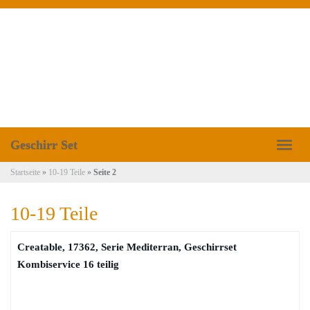
Skip
to
main
content
Geschirr Set
Toggl
naviga
Startseite
»
10-19 Teile
»
Seite 2
10-19 Teile
Creatable, 17362, Serie Mediterran, Geschirrset
Kombiservice 16 teilig